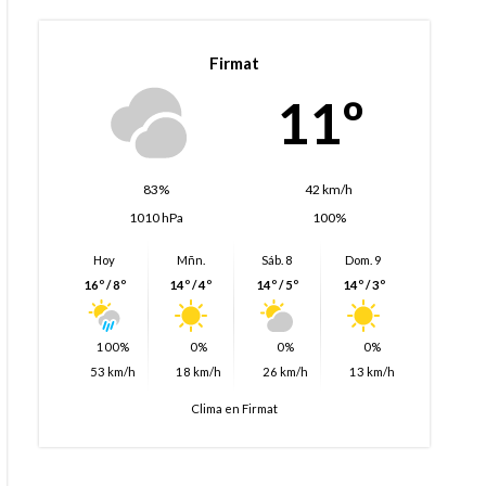
Firmat
11º
83%
42 km/h
1010 hPa
100%
Hoy
Mñn.
Sáb. 8
Dom. 9
16º / 8º
14º / 4º
14º / 5º
14º / 3º
100%
0%
0%
0%
53 km/h
18 km/h
26 km/h
13 km/h
Clima en Firmat