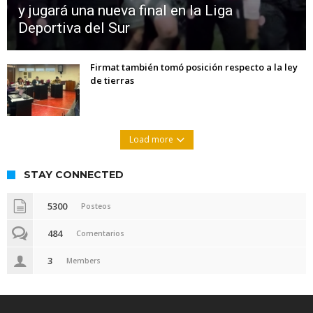
y jugará una nueva final en la Liga
Deportiva del Sur
Firmat también tomó posición respecto a la ley
de tierras
Load more
STAY CONNECTED
5300
Posteos
484
Comentarios
3
Members