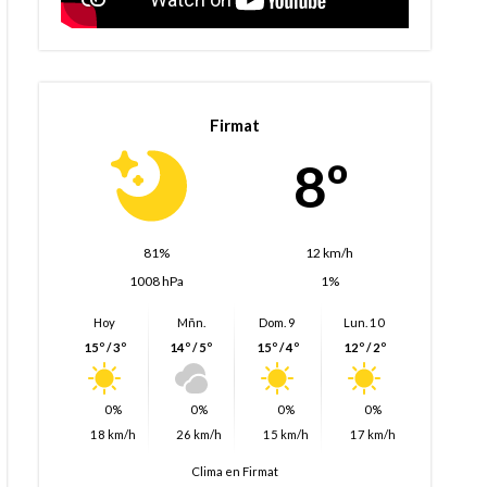
Firmat
8º
81%
12 km/h
1008 hPa
1%
Hoy
Mñn.
Dom. 9
Lun. 10
15º / 3º
14º / 5º
15º / 4º
12º / 2º
0%
0%
0%
0%
18 km/h
26 km/h
15 km/h
17 km/h
Clima en Firmat