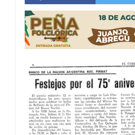
Vuelve el básquet: este viernes arranca el C
Güemes y Mariano Vera