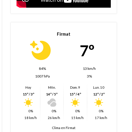
Firmat
7º
84%
13 km/h
1007 hPa
3%
Hoy
Mñn.
Dom. 9
Lun. 10
15º / 3º
14º / 5º
15º / 4º
12º / 2º
0%
0%
0%
0%
18 km/h
26 km/h
15 km/h
17 km/h
Clima en Firmat