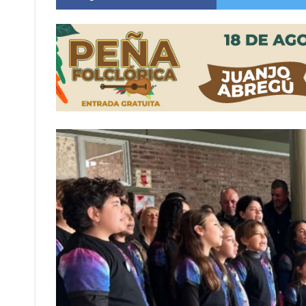
Vuelve el básquet: este viernes arranca el C
Güemes y Mariano Vera