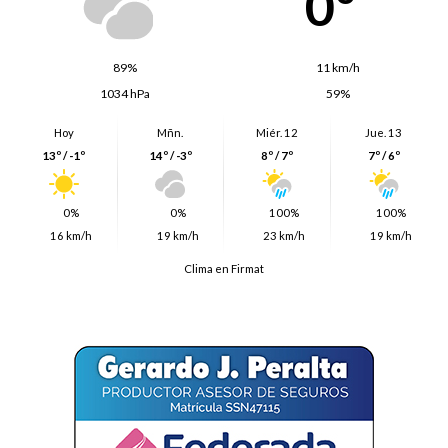
0º
89%
11 km/h
1034 hPa
59%
Hoy
Mñn.
Miér. 12
Jue. 13
13º / -1º
14º / -3º
8º / 7º
7º / 6º
0%
0%
100%
100%
16 km/h
19 km/h
23 km/h
19 km/h
Clima en Firmat