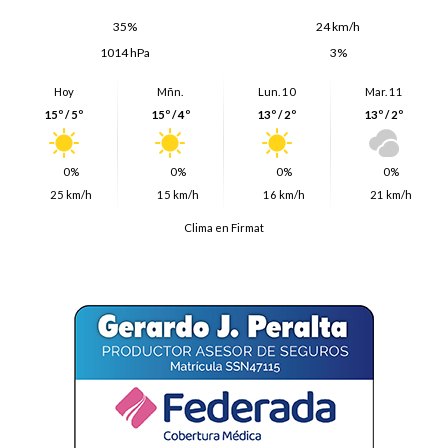
35%
24 km/h
1014 hPa
3%
Hoy
Mñn.
Lun. 10
Mar. 11
15º / 5º
15º / 4º
13º / 2º
13º / 2º
0%
0%
0%
0%
25 km/h
15 km/h
16 km/h
21 km/h
Clima en Firmat