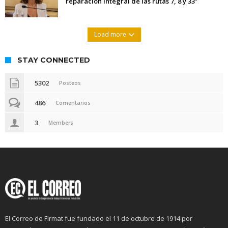
reparación integral de las rutas 7, 8 y 33”
Load more
STAY CONNECTED
5302
Posteos
486
Comentarios
3
Members
El Correo de Firmat fue fundado el 11 de octubre de 1914 por