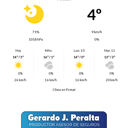
4º
71%
9 km/h
1018 hPa
0%
Hoy
Mñn.
Lun. 10
Mar. 11
14º / 5º
16º / 1º
14º / 0º
13º / 3º
0%
0%
0%
0%
26 km/h
16 km/h
16 km/h
20 km/h
Clima en Firmat