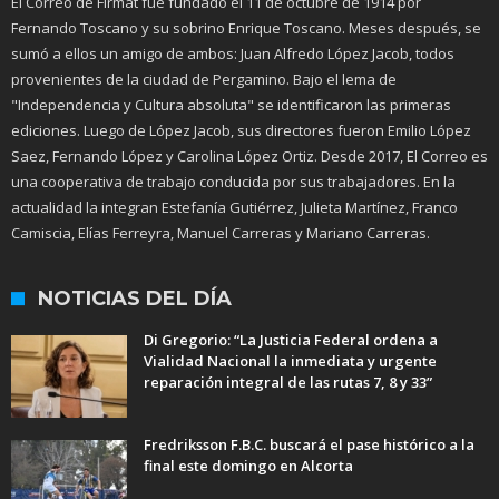
El Correo de Firmat fue fundado el 11 de octubre de 1914 por
Fernando Toscano y su sobrino Enrique Toscano. Meses después, se
sumó a ellos un amigo de ambos: Juan Alfredo López Jacob, todos
provenientes de la ciudad de Pergamino. Bajo el lema de
"Independencia y Cultura absoluta" se identificaron las primeras
ediciones. Luego de López Jacob, sus directores fueron Emilio López
Saez, Fernando López y Carolina López Ortiz. Desde 2017, El Correo es
una cooperativa de trabajo conducida por sus trabajadores. En la
actualidad la integran Estefanía Gutiérrez, Julieta Martínez, Franco
Camiscia, Elías Ferreyra, Manuel Carreras y Mariano Carreras.
NOTICIAS DEL DÍA
Di Gregorio: “La Justicia Federal ordena a
Vialidad Nacional la inmediata y urgente
reparación integral de las rutas 7, 8 y 33”
Fredriksson F.B.C. buscará el pase histórico a la
final este domingo en Alcorta