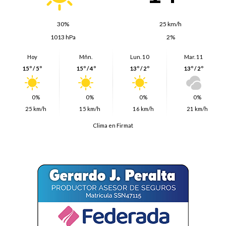
30%
25 km/h
1013 hPa
2%
Hoy
Mñn.
Lun. 10
Mar. 11
15º / 5º
15º / 4º
13º / 2º
13º / 2º
0%
0%
0%
0%
25 km/h
15 km/h
16 km/h
21 km/h
Clima en Firmat