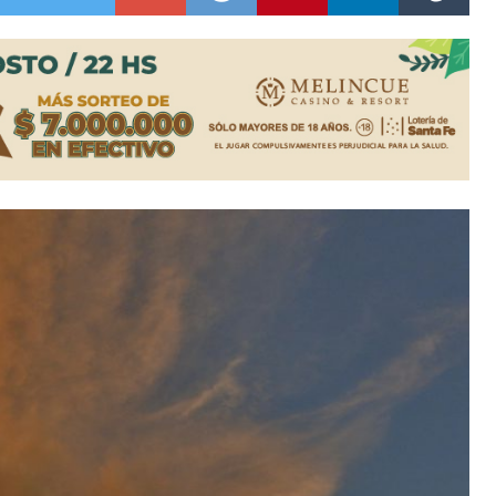
ón juvenil de malambo de Los Quirquinchos
es lluvias intensas