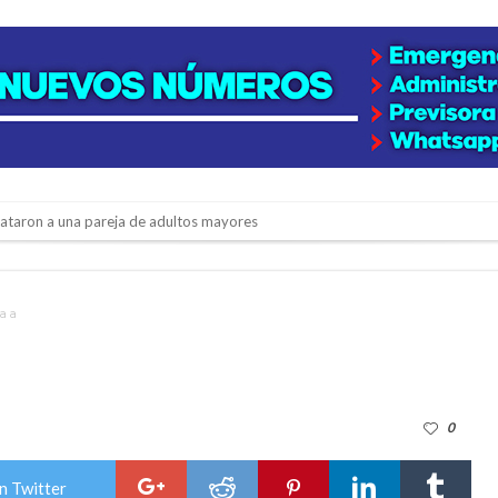
niataron a una pareja de adultos mayores
 EPI y el Hospital Vilela
colección de golosinas para agasajar a los niños en su día
a a
lausura con agenda confirmada y planteles renovados
rmentas fuertes y ráfagas que podrían superar los 80 km/h
0
os mitos y analiza el impacto real en la región
n de la Expo Dose
n Twitter