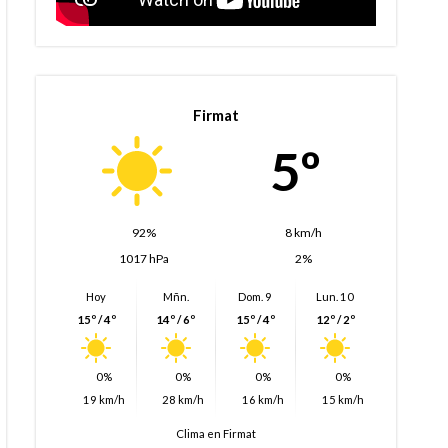
Firmat
5º
92%
8 km/h
1017 hPa
2%
Hoy
Mñn.
Dom. 9
Lun. 10
15º / 4º
14º / 6º
15º / 4º
12º / 2º
0%
0%
0%
0%
19 km/h
28 km/h
16 km/h
15 km/h
Clima en Firmat