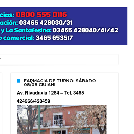
”
FARMACIA DE TURNO: SÁBADO
08/08 GIUIANI
zo posible su nacimiento
Av. Rivadavia 1284 –
Tel. 3465
424966/428459