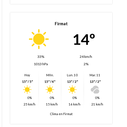
Firmat
14º
33%
24 km/h
1013 hPa
2%
Hoy
Mñn.
Lun. 10
Mar. 11
15º / 5º
15º / 4º
13º / 2º
13º / 2º
0%
0%
0%
0%
25 km/h
15 km/h
16 km/h
21 km/h
Clima en Firmat