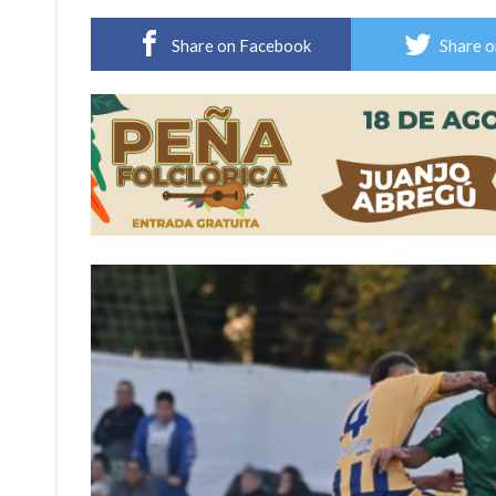
Distinguieron a Ramiro Maldonado, el campe
Share on Facebook
Share o
Villada: evalúan obras preventivas ante posibl