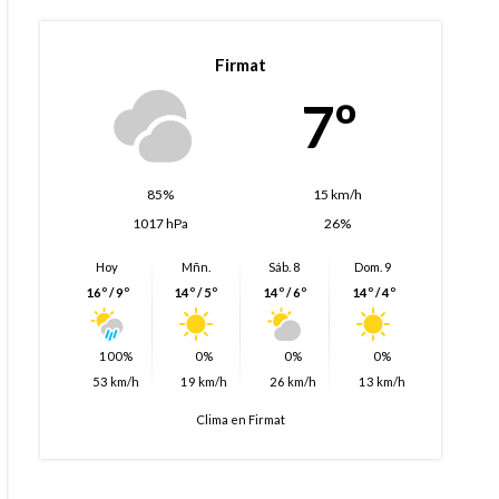
Firmat
7º
85%
15 km/h
1017 hPa
26%
Hoy
Mñn.
Sáb. 8
Dom. 9
16º / 9º
14º / 5º
14º / 6º
14º / 4º
100%
0%
0%
0%
53 km/h
19 km/h
26 km/h
13 km/h
Clima en Firmat