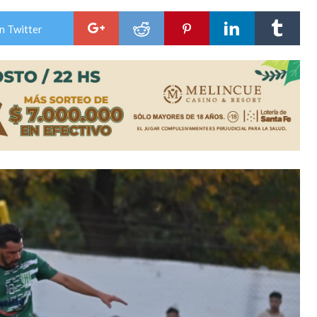
ón juvenil de malambo de Los Quirquinchos
n Twitter
es lluvias intensas