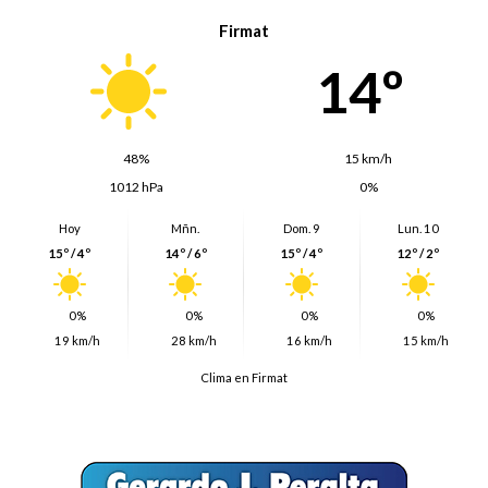
Firmat
14º
48%
15 km/h
1012 hPa
0%
Hoy
Mñn.
Dom. 9
Lun. 10
15º / 4º
14º / 6º
15º / 4º
12º / 2º
0%
0%
0%
0%
19 km/h
28 km/h
16 km/h
15 km/h
Clima en Firmat