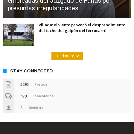
empleadas del Juzgado de Faltas por
presuntas irregularidades
Villada: el viento provocó el desprendimiento
del techo del galpón del ferrocarril
Load more
STAY CONNECTED
5295
Posteos
479
Comentarios
3
Members