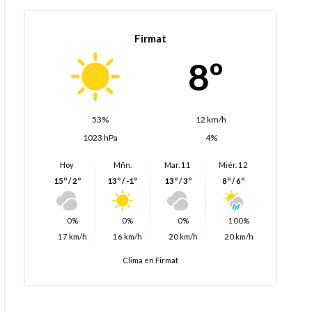
Firmat
8º
53%
12 km/h
1023 hPa
4%
Hoy
Mñn.
Mar. 11
Miér. 12
15º / 2º
13º / -1º
13º / 3º
8º / 6º
0%
0%
0%
100%
17 km/h
16 km/h
20 km/h
20 km/h
Clima en Firmat