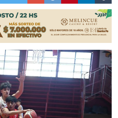
ón juvenil de malambo de Los Quirquinchos
es lluvias intensas