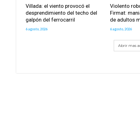
Villada: el viento provocó el
Violento robo
desprendimiento del techo del
Firmat: mani
galpón del ferrocarril
de adultos 
6 agosto, 2026
6 agosto, 2026
Abrir mas ar