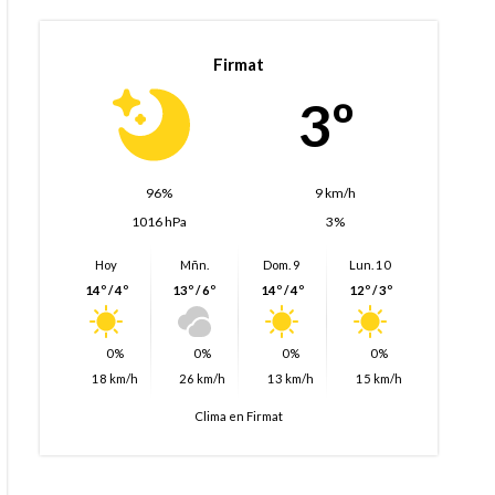
Firmat
3º
96%
9 km/h
1016 hPa
3%
Hoy
Mñn.
Dom. 9
Lun. 10
14º / 4º
13º / 6º
14º / 4º
12º / 3º
0%
0%
0%
0%
18 km/h
26 km/h
13 km/h
15 km/h
Clima en Firmat