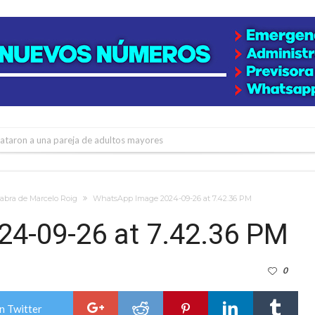
niataron a una pareja de adultos mayores
 EPI y el Hospital Vilela
colección de golosinas para agasajar a los niños en su día
alabra de Marcelo Roig
WhatsApp Image 2024-09-26 at 7.42.36 PM
lausura con agenda confirmada y planteles renovados
4-09-26 at 7.42.36 PM
rmentas fuertes y ráfagas que podrían superar los 80 km/h
0
os mitos y analiza el impacto real en la región
n de la Expo Dose
n Twitter