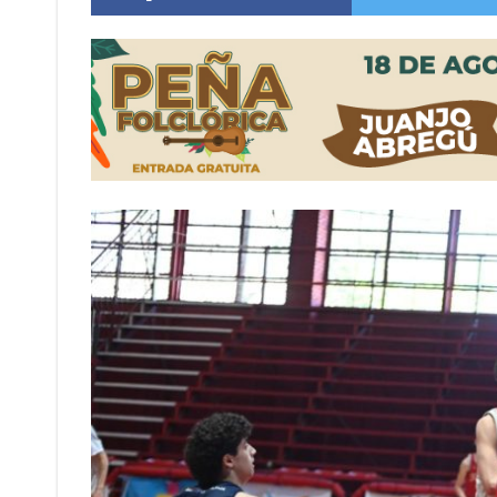
Distinguieron a Ramiro Maldonado, el campe
Villada: evalúan obras preventivas ante posibl