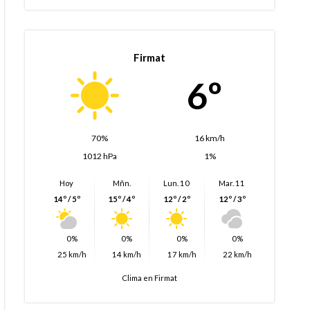
Firmat
6º
70%
16 km/h
1012 hPa
1%
Hoy
Mñn.
Lun. 10
Mar. 11
14º / 5º
15º / 4º
12º / 2º
12º / 3º
0%
0%
0%
0%
25 km/h
14 km/h
17 km/h
22 km/h
Clima en Firmat