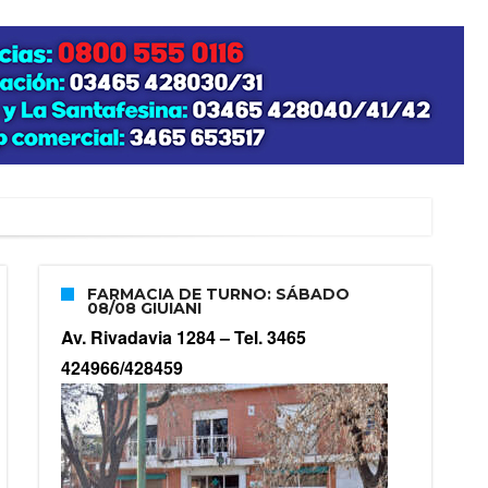
zo posible su nacimiento
FARMACIA DE TURNO: SÁBADO
08/08 GIUIANI
Av. Rivadavia 1284 –
Tel. 3465
424966/428459