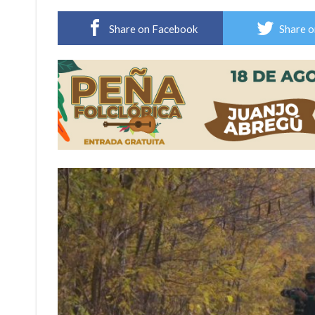
Firmat: “Codo a codo” lanza una campaña de re
Share on Facebook
Share o
Vuelve el básquet: este viernes arranca el C