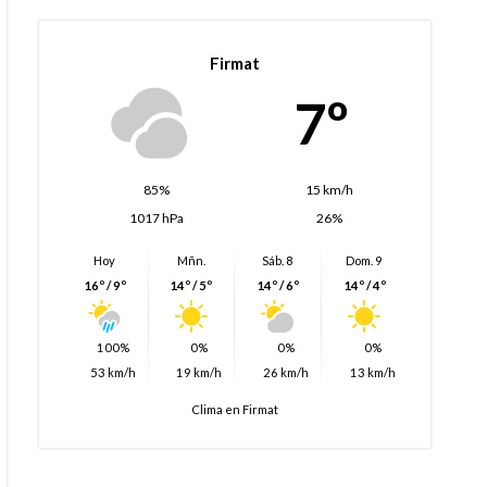
Firmat
7º
85%
15 km/h
1017 hPa
26%
Hoy
Mñn.
Sáb. 8
Dom. 9
16º / 9º
14º / 5º
14º / 6º
14º / 4º
100%
0%
0%
0%
53 km/h
19 km/h
26 km/h
13 km/h
Clima en Firmat