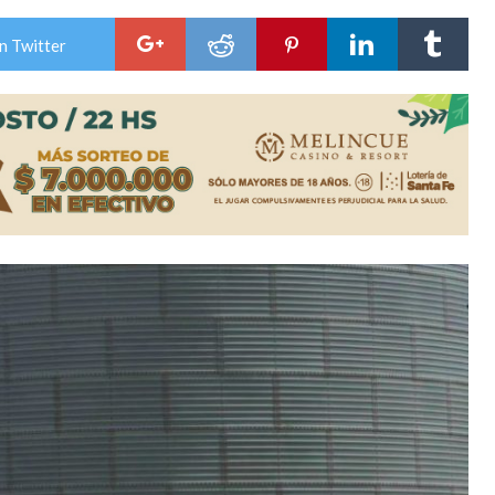
ón juvenil de malambo de Los Quirquinchos
n Twitter
es lluvias intensas