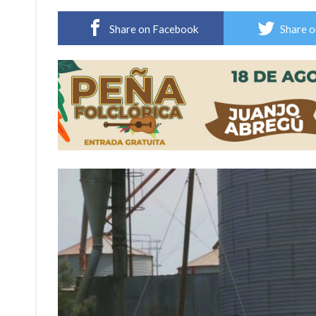
Distinguieron a Ramiro Maldonado, el campe
Share on Facebook
Share o
Villada: evalúan obras preventivas ante posibl