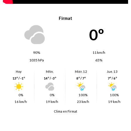
Firmat
0º
90%
11 km/h
1035 hPa
65%
Hoy
Mñn.
Miér. 12
Jue. 13
13º / -1º
14º / -3º
8º / 7º
7º / 6º
0%
0%
100%
100%
16 km/h
19 km/h
23 km/h
19 km/h
Clima en Firmat