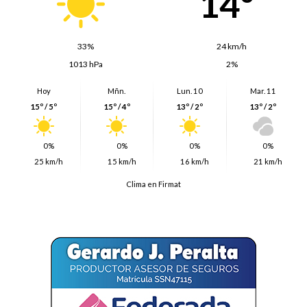
14º
33%
24 km/h
1013 hPa
2%
Hoy
Mñn.
Lun. 10
Mar. 11
15º / 5º
15º / 4º
13º / 2º
13º / 2º
0%
0%
0%
0%
25 km/h
15 km/h
16 km/h
21 km/h
Clima en Firmat