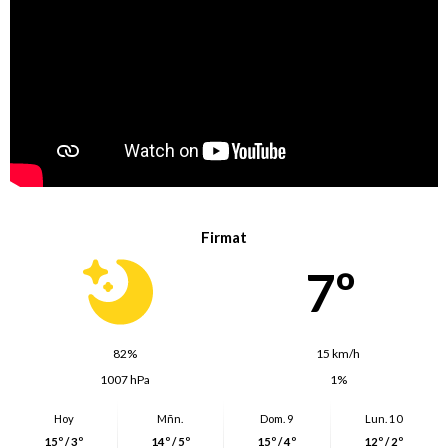
Firmat
7º
82%
15 km/h
1007 hPa
1%
Hoy
Mñn.
Dom. 9
Lun. 10
15º / 3º
14º / 5º
15º / 4º
12º / 2º