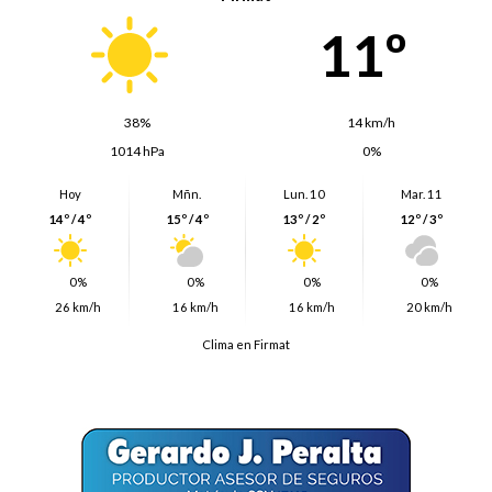
11º
38%
14 km/h
1014 hPa
0%
Hoy
Mñn.
Lun. 10
Mar. 11
14º / 4º
15º / 4º
13º / 2º
12º / 3º
0%
0%
0%
0%
26 km/h
16 km/h
16 km/h
20 km/h
Clima en Firmat