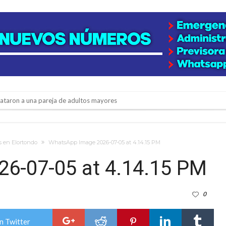
niataron a una pareja de adultos mayores
 EPI y el Hospital Vilela
colección de golosinas para agasajar a los niños en su día
s en Elortondo
WhatsApp Image 2026-07-05 at 4.14.15 PM
lausura con agenda confirmada y planteles renovados
6-07-05 at 4.14.15 PM
rmentas fuertes y ráfagas que podrían superar los 80 km/h
0
os mitos y analiza el impacto real en la región
n de la Expo Dose
n Twitter