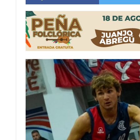
Distinguieron a Ramiro Maldonado, el campe
Villada: evalúan obras preventivas ante posibl