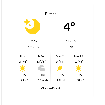
Firmat
4º
92%
10 km/h
1017 hPa
7%
Hoy
Mñn.
Dom. 9
Lun. 10
14º / 4º
13º / 6º
14º / 4º
12º / 3º
0%
0%
0%
0%
18 km/h
26 km/h
13 km/h
15 km/h
Clima en Firmat