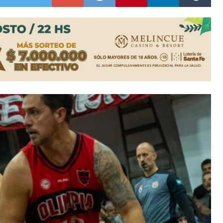
ón juvenil de malambo de Los Quirquinchos
es lluvias intensas