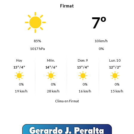
Firmat
7º
85%
10 km/h
1017 hPa
0%
Hoy
Mñn.
Dom. 9
Lun. 10
15º / 4º
14º / 6º
15º / 4º
12º / 2º
0%
0%
0%
0%
19 km/h
28 km/h
16 km/h
15 km/h
Clima en Firmat