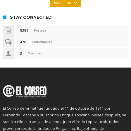
Load more
STAY CONNECTED
5294
Posteos
478
Comentarios
3
Members
El Correo de Firmat fue fundado el 11 de octubre de 1914 por
Fernando Toscano y su sobrino Enrique Toscano. Meses después, se
sumó a ellos un amigo de ambos: Juan Alfredo López Jacob, todos
provenientes de la ciudad de Pergamino. Bajo el lema de