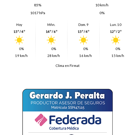
85%
10 km/h
1017 hPa
0%
Hoy
Mñn.
Dom. 9
Lun. 10
15º / 4º
14º / 6º
15º / 4º
12º / 2º
0%
0%
0%
0%
19 km/h
28 km/h
16 km/h
15 km/h
Clima en Firmat