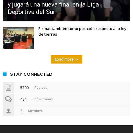
y jugará una nueva final en la Liga
Deportiva del Sur
Firmat también tomó posición respecto a la ley
de tierras
Load more
STAY CONNECTED
5300
Posteos
484
Comentarios
3
Members