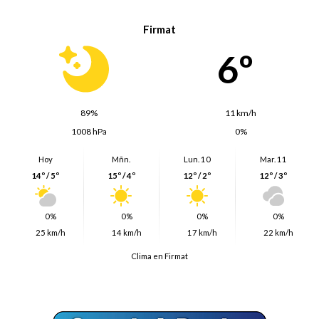
Firmat
6º
89%
11 km/h
1008 hPa
0%
Hoy
Mñn.
Lun. 10
Mar. 11
14º / 5º
15º / 4º
12º / 2º
12º / 3º
0%
0%
0%
0%
25 km/h
14 km/h
17 km/h
22 km/h
Clima en Firmat