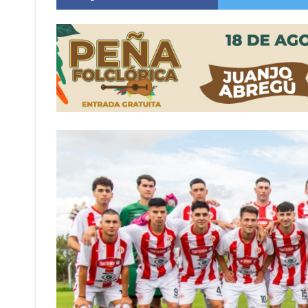
Firmat: “Codo a codo” lanza una campaña de re
Vuelve el básquet: este viernes arranca el C