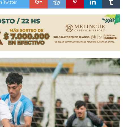
n Twitter
ón juvenil de malambo de Los Quirquinchos
es lluvias intensas