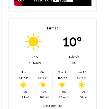
Firmat
10º
74%
11 km/h
1016 hPa
0%
Hoy
Mñn.
Dom. 9
Lun. 10
15º / 4º
14º / 6º
15º / 4º
12º / 2º
0%
0%
0%
0%
19 km/h
28 km/h
16 km/h
15 km/h
Clima en Firmat