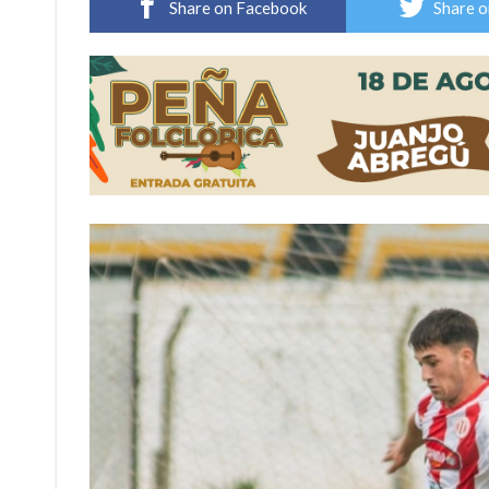
Share on Facebook
Share o
Distinguieron a Ramiro Maldonado, el campe
Villada: evalúan obras preventivas ante posibl