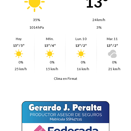
13º
35%
24 km/h
1014 hPa
3%
Hoy
Mñn.
Lun. 10
Mar. 11
15º / 5º
15º / 4º
13º / 2º
13º / 2º
0%
0%
0%
0%
25 km/h
15 km/h
16 km/h
21 km/h
Clima en Firmat