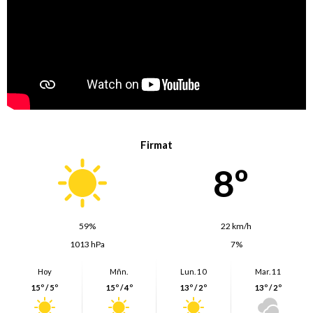
Firmat
8º
59%
22 km/h
1013 hPa
7%
Hoy
Mñn.
Lun. 10
Mar. 11
15º / 5º
15º / 4º
13º / 2º
13º / 2º