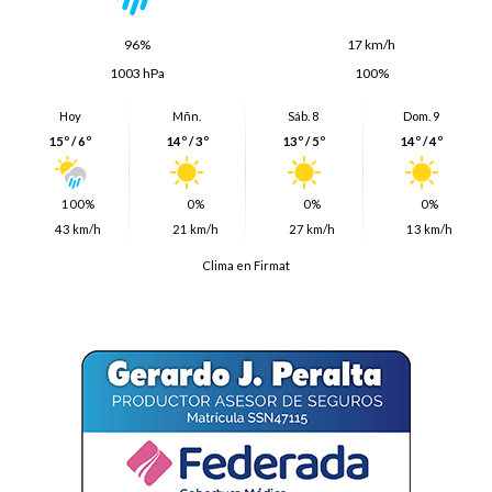
96%
17 km/h
1003 hPa
100%
Hoy
Mñn.
Sáb. 8
Dom. 9
15º / 6º
14º / 3º
13º / 5º
14º / 4º
100%
0%
0%
0%
43 km/h
21 km/h
27 km/h
13 km/h
Clima en Firmat