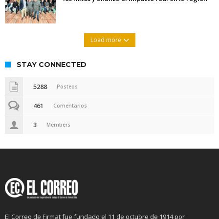
Load more
STAY CONNECTED
5288
Posteos
461
Comentarios
3
Members
El Correo de Firmat fue fundado el 11 de octubre de 1914 por