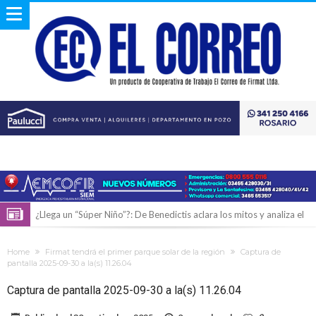
¿Llega un “Súper Niño”?: De Benedictis aclara los mitos y analiza el
impacto real en la región
Cañada del Ucle se prepara para la 5ª edición de la Expo Dose
Home
Firmat tendrá el primer parque solar de la región
Captura de
Distinguieron a Ramiro Maldonado, el campeón juvenil de malambo
pantalla 2025-09-30 a la(s) 11.26.04
de Los Quirquinchos
Villada: evalúan obras preventivas ante posibles lluvias intensas
Captura de pantalla 2025-09-30 a la(s) 11.26.04
Elortondo: avanza el plan de pavimentación con la licitación de cinco