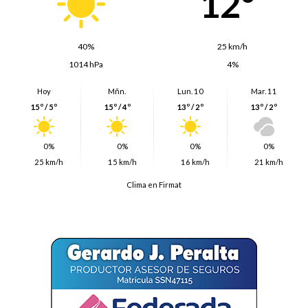
12º
40%
25 km/h
1014 hPa
4%
Hoy
Mñn.
Lun. 10
Mar. 11
15º / 5º
15º / 4º
13º / 2º
13º / 2º
0%
0%
0%
0%
25 km/h
15 km/h
16 km/h
21 km/h
Clima en Firmat