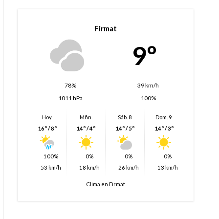
Firmat
9º
78%
39 km/h
1011 hPa
100%
Hoy
Mñn.
Sáb. 8
Dom. 9
16º / 8º
14º / 4º
14º / 5º
14º / 3º
100%
0%
0%
0%
53 km/h
18 km/h
26 km/h
13 km/h
Clima en Firmat