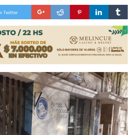
es lluvias intensas
n Twitter
n la licitación de cinco nuevas cuadras