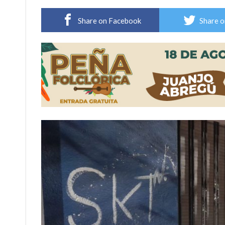
Villada: evalúan obras preventivas ante posibl
Share on Facebook
Share o
Elortondo: avanza el plan de pavimentación co