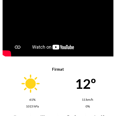
Firmat
12º
61%
11 km/h
1015 hPa
0%