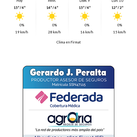
Hoy
Mñn.
Dom. 9
Lun. 10
15º / 4º
14º / 6º
15º / 4º
12º / 2º
0%
0%
0%
0%
19 km/h
28 km/h
16 km/h
15 km/h
Clima en Firmat