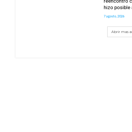
reencontró c
hizo posible
7 agosto, 2026
Abrir mas ar