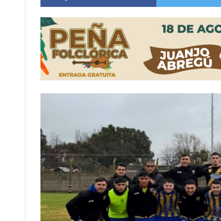
Vuelve el básquet: este viernes arranca el C
Güemes y Mariano Vera