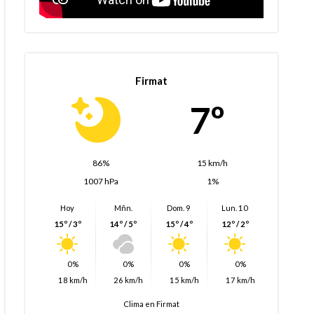
Firmat
7º
86%
15 km/h
1007 hPa
1%
Hoy
Mñn.
Dom. 9
Lun. 10
15º / 3º
14º / 5º
15º / 4º
12º / 2º
0%
0%
0%
0%
18 km/h
26 km/h
15 km/h
17 km/h
Clima en Firmat