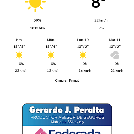
8º
59%
22 km/h
1013 hPa
7%
Hoy
Mñn.
Lun. 10
Mar. 11
15º / 5º
15º / 4º
13º / 2º
13º / 2º
0%
0%
0%
0%
25 km/h
15 km/h
16 km/h
21 km/h
Clima en Firmat