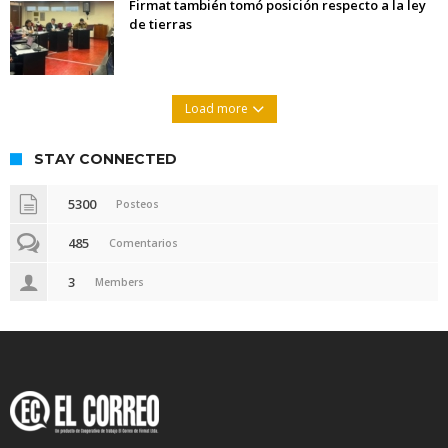
Firmat también tomó posición respecto a la ley
de tierras
Load more
STAY CONNECTED
5300
Posteos
485
Comentarios
3
Members