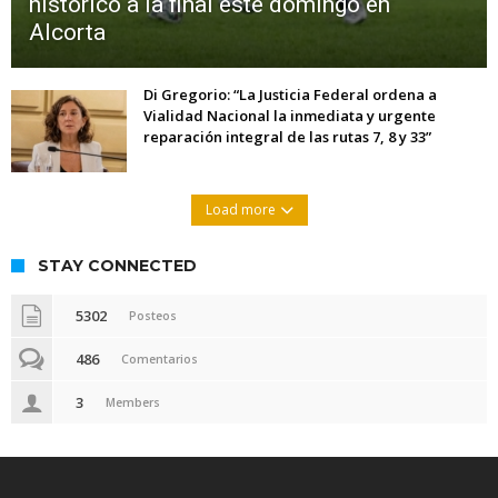
histórico a la final este domingo en
Alcorta
Di Gregorio: “La Justicia Federal ordena a
Vialidad Nacional la inmediata y urgente
reparación integral de las rutas 7, 8 y 33”
Load more
STAY CONNECTED
5302
Posteos
486
Comentarios
3
Members