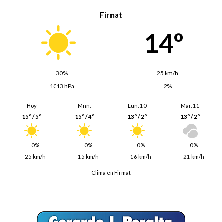
Firmat
14º
30%
25 km/h
1013 hPa
2%
Hoy
Mñn.
Lun. 10
Mar. 11
15º / 5º
15º / 4º
13º / 2º
13º / 2º
0%
0%
0%
0%
25 km/h
15 km/h
16 km/h
21 km/h
Clima en Firmat