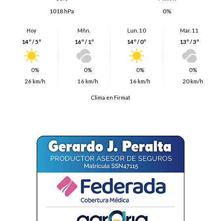
1018 hPa
0%
Hoy
Mñn.
Lun. 10
Mar. 11
14º / 5º
16º / 1º
14º / 0º
13º / 3º
0%
0%
0%
0%
26 km/h
16 km/h
16 km/h
20 km/h
Clima en Firmat