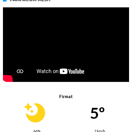
Firmat
5º
66%
7 km/h