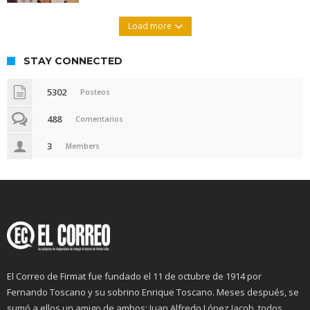
Load more
STAY CONNECTED
5302
Posteos
488
Comentarios
3
Members
El Correo de Firmat fue fundado el 11 de octubre de 1914 por
Fernando Toscano y su sobrino Enrique Toscano. Meses después, se
sumó a ellos un amigo de ambos: Juan Alfredo López Jacob, todos