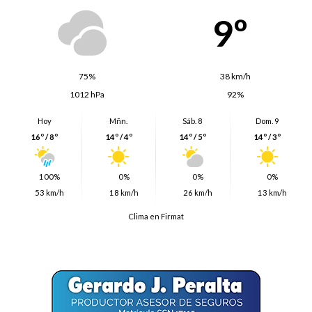
9º
75%
38 km/h
1012 hPa
92%
Hoy
Mñn.
Sáb. 8
Dom. 9
16º / 8º
14º / 4º
14º / 5º
14º / 3º
100%
0%
0%
0%
53 km/h
18 km/h
26 km/h
13 km/h
Clima en Firmat