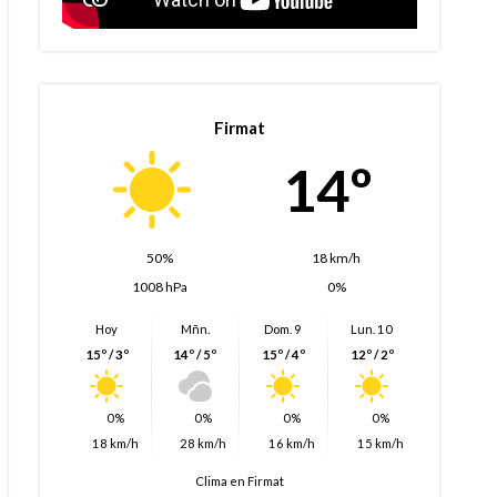
Firmat
14º
50%
18 km/h
1008 hPa
0%
Hoy
Mñn.
Dom. 9
Lun. 10
15º / 3º
14º / 5º
15º / 4º
12º / 2º
0%
0%
0%
0%
18 km/h
28 km/h
16 km/h
15 km/h
Clima en Firmat