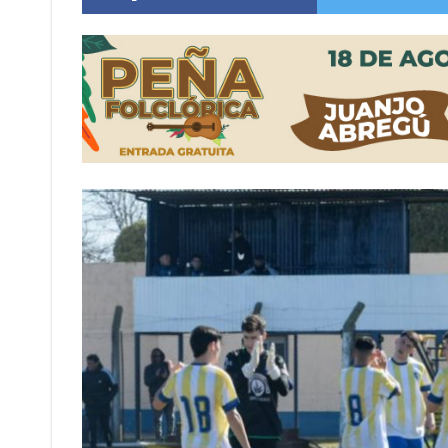
¿Llega un “Súper Niño”?: De Benedictis aclara l
Cañada del Ucle se prepara para la 5ª edició