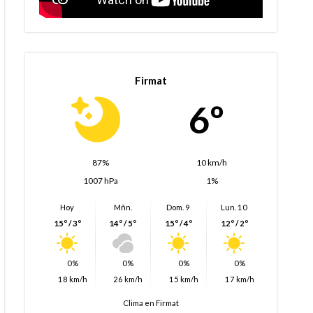
Firmat
6º
87%
10 km/h
1007 hPa
1%
Hoy
Mñn.
Dom. 9
Lun. 10
15º / 3º
14º / 5º
15º / 4º
12º / 2º
0%
0%
0%
0%
18 km/h
26 km/h
15 km/h
17 km/h
Clima en Firmat