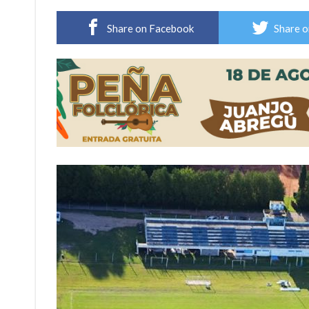
Firmat: “Codo a codo” lanza una campaña de re
Share on Facebook
Share o
Vuelve el básquet: este viernes arranca el C