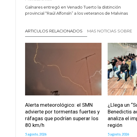
Galnares entregó en Venado Tuerto la distinción
provincial “Raúl Alfonsín” a los veteranos de Malvinas
ARTICULOS RELACIONADOS
MAS NOTICIAS SOBRE
Alerta meteorológico: el SMN
¿Llega un “S
advierte por tormentas fuertes y
Benedictis a
ráfagas que podrían superar los
analiza el im
80 km/h
región
5 agosto, 2026
5 agosto, 2026