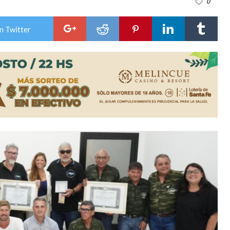
0
n David fue citada a la Selección Argentina
n Twitter
e Casino Melincué