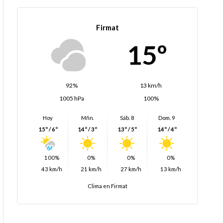
Firmat
15º
92%
13 km/h
1005 hPa
100%
Hoy
Mñn.
Sáb. 8
Dom. 9
15º / 6º
14º / 3º
13º / 5º
14º / 4º
100%
0%
0%
0%
43 km/h
21 km/h
27 km/h
13 km/h
Clima en Firmat