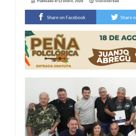
Publicado el
12 enero, 2026
0 second read
Sueño albiceleste: la arquera firmatense Jazmí
Share on Facebook
Share o
Roxana Carabajal dejó su huella en la peña d