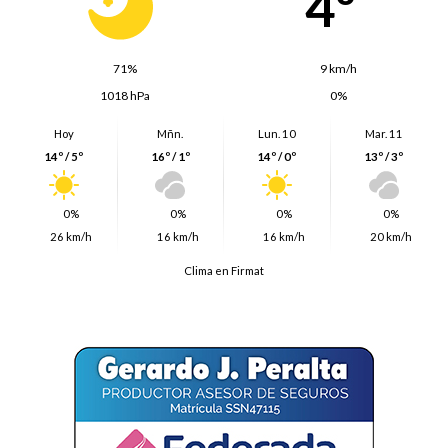
4º
71%
9 km/h
1018 hPa
0%
Hoy
Mñn.
Lun. 10
Mar. 11
14º / 5º
16º / 1º
14º / 0º
13º / 3º
0%
0%
0%
0%
26 km/h
16 km/h
16 km/h
20 km/h
Clima en Firmat