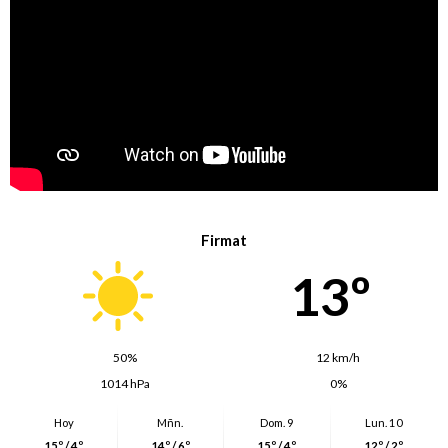
Firmat
13º
50%
12 km/h
1014 hPa
0%
Hoy
Mñn.
Dom. 9
Lun. 10
15º / 4º
14º / 6º
15º / 4º
12º / 2º