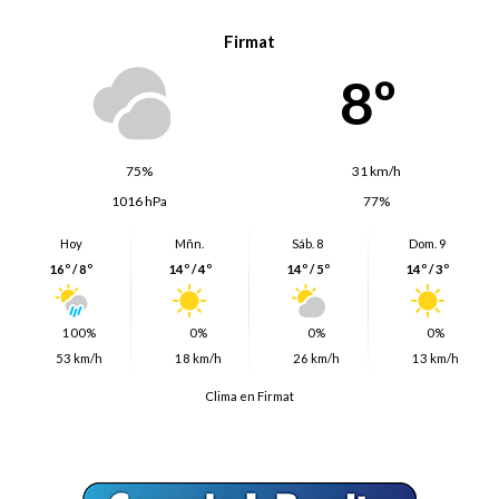
Firmat
8º
75%
31 km/h
1016 hPa
77%
Hoy
Mñn.
Sáb. 8
Dom. 9
16º / 8º
14º / 4º
14º / 5º
14º / 3º
100%
0%
0%
0%
53 km/h
18 km/h
26 km/h
13 km/h
Clima en Firmat