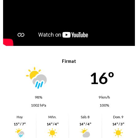
Firmat
16º
98%
9 km/h
1002 hPa
100%
Hoy
Mñn.
Sáb. 8
Dom. 9
15º / 7º
14º / 4º
14º / 4º
14º / 3º