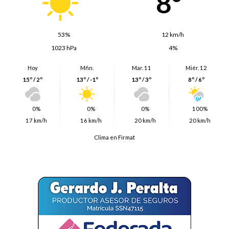
8º
53%
12 km/h
1023 hPa
4%
Hoy
Mñn.
Mar. 11
Miér. 12
15º / 2º
13º / -1º
13º / 3º
8º / 6º
0%
0%
0%
100%
17 km/h
16 km/h
20 km/h
20 km/h
Clima en Firmat