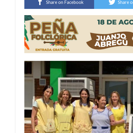
Share on Facebook
Share o
Villada: evalúan obras preventivas ante posibl