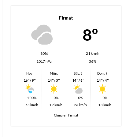
Firmat
8º
80%
21 km/h
1017 hPa
36%
Hoy
Mñn.
Sáb. 8
Dom. 9
16º / 9º
14º / 5º
14º / 6º
14º / 4º
100%
0%
0%
0%
53 km/h
19 km/h
26 km/h
13 km/h
Clima en Firmat