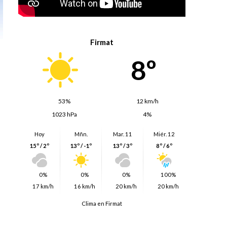
Firmat
8º
53%
12 km/h
1023 hPa
4%
Hoy
Mñn.
Mar. 11
Miér. 12
15º / 2º
13º / -1º
13º / 3º
8º / 6º
0%
0%
0%
100%
17 km/h
16 km/h
20 km/h
20 km/h
Clima en Firmat