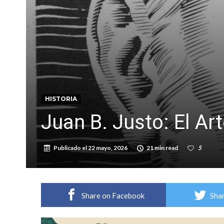
Violento robo en la zona rural de Firmat: ma
Colecta solidaria de juguetes en Firmat para el
HISTORIA
Juan B. Justo: El Art
Publicado el
22 mayo, 2026
21 min read
5
Share on Facebook
Shar