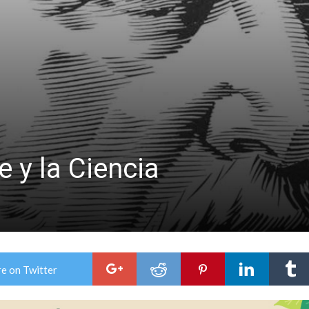
niataron a una pareja de adultos mayores
 EPI y el Hospital Vilela
e y la Ciencia
e on Twitter