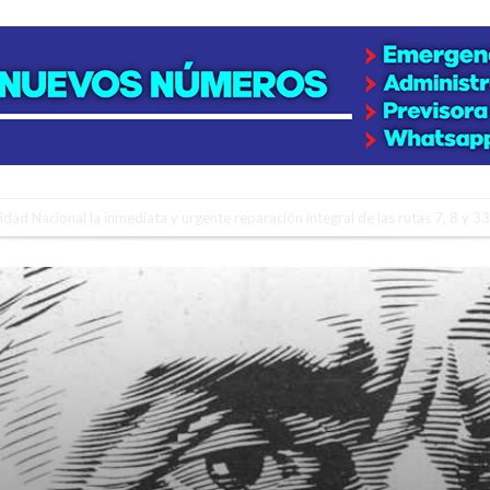
lidad Nacional la inmediata y urgente reparación integral de las rutas 7, 8 y 33
gará una nueva final en la Liga Deportiva del Sur
y de tierras
e la firmatense que se recibió de médica y se reencontró con el doctor que hi
l de Básquet 3×3 Inclusivo
 la empresa reformula sus anuncios a los trabajadores
adas del Juzgado de Faltas por presuntas irregularidades
del techo del galpón del ferrocarril