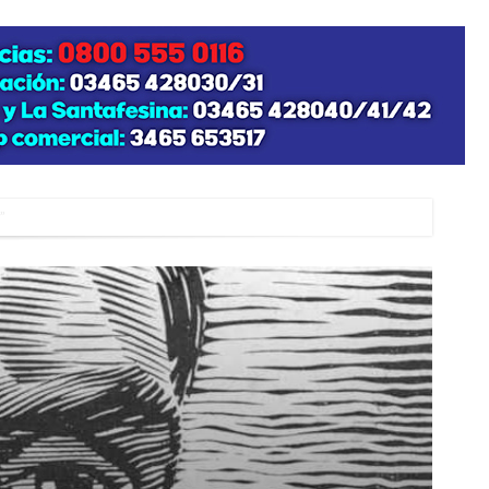
”
zo posible su nacimiento