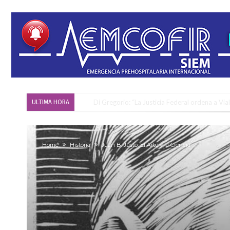
Di Gregorio: “La Justicia Federal ordena a Via
ULTIMA HORA
Reserva: Firmat F.B.C. venció a San Martín y ju
Firmat también tomó posición respecto a la le
Home
Historia
Juan B. Justo: El Arte y la Ciencia
“La medicina nos salvó”: la emotiva historia d
Firmat será sede del segundo Torneo Regiona
Vassalli: en potencial y con fechas diferidas,
Firmat: avanza la investigación de dos emple
Villada: el viento provocó el desprendimiento 