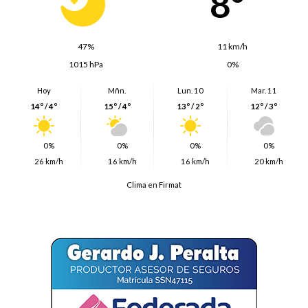
8º
47%
11 km/h
1015 hPa
0%
Hoy
Mñn.
Lun. 10
Mar. 11
14º / 4º
15º / 4º
13º / 2º
12º / 3º
0%
0%
0%
0%
26 km/h
16 km/h
16 km/h
20 km/h
Clima en Firmat