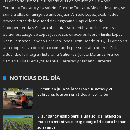
El Correo de Firmat fue fundado el 11 de octubre de 1914 por
Fernando Toscano y su sobrino Enrique Toscano. Meses después, se
sumó a ellos un amigo de ambos: Juan Alfredo López Jacob, todos
provenientes de la ciudad de Pergamino. Bajo el lema de
"Independencia y Cultura absoluta" se identificaron las primeras
ediciones. Luego de López Jacob, sus directores fueron Emilio López
Saez, Fernando López y Carolina López Ortiz. Desde 2017, El Correo es
una cooperativa de trabajo conducida por sus trabajadores. En la
actualidad la integran Estefanía Gutiérrez, Julieta Martínez, Franco
Camiscia, Elías Ferreyra, Manuel Carreras y Mariano Carreras.
NOTICIAS DEL DÍA
Firmat: en julio se labraron 136 actas y 21
vehículos fueron remitidos al corralón
El sur santafesino perfila una sólida intención
maicera mientras el trigo exige frío para frenar
su avance