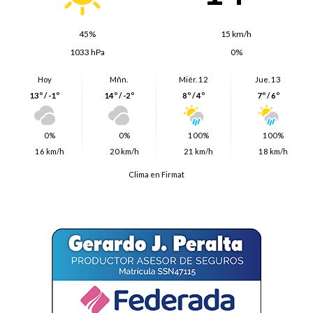
45%
15 km/h
1033 hPa
0%
Hoy
Mñn.
Miér. 12
Jue. 13
13º / -1º
14º / -2º
8º / 4º
7º / 6º
0%
0%
100%
100%
16 km/h
20 km/h
21 km/h
18 km/h
Clima en Firmat