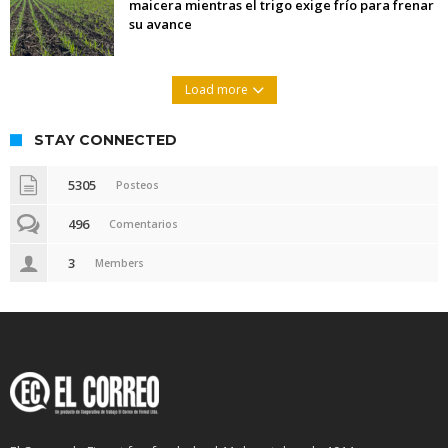
maicera mientras el trigo exige frío para frenar
su avance
Load more
STAY CONNECTED
5305
Posteos
496
Comentarios
3
Members