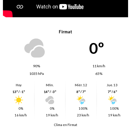
Firmat
0º
90%
11 km/h
1035 hPa
65%
Hoy
Mñn.
Miér. 12
Jue. 13
13º / -1º
14º / -3º
8º / 7º
7º / 6º
0%
0%
100%
100%
16 km/h
19 km/h
23 km/h
19 km/h
Clima en Firmat